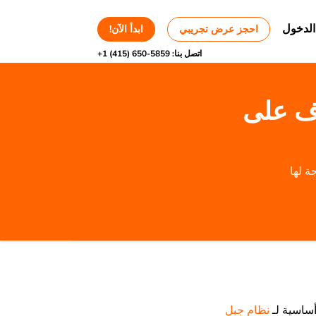
الدخول
احجز عرض تجريبي
ابدأ الآن!
اتصل بنا:
+1 (415) 650-5859
رف على
ة لها
أساسية لـ
نظام جبِل