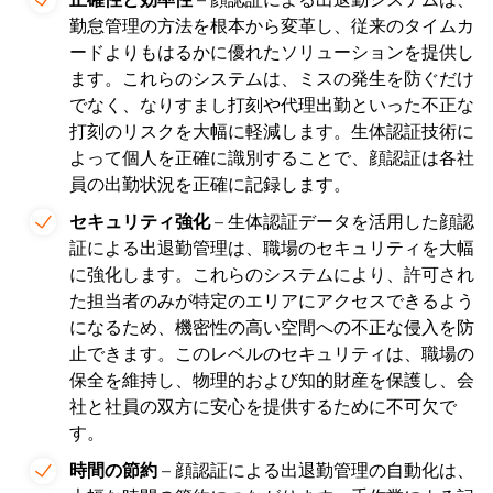
勤怠管理の方法を根本から変革し、従来のタイムカ
ードよりもはるかに優れたソリューションを提供し
ます。これらのシステムは、ミスの発生を防ぐだけ
でなく、なりすまし打刻や代理出勤といった不正な
打刻のリスクを大幅に軽減します。生体認証技術に
よって個人を正確に識別することで、顔認証は各社
員の出勤状況を正確に記録します。
セキュリティ強化
– 生体認証データを活用した顔認
証による出退勤管理は、職場のセキュリティを大幅
に強化します。これらのシステムにより、許可され
た担当者のみが特定のエリアにアクセスできるよう
になるため、機密性の高い空間への不正な侵入を防
止できます。このレベルのセキュリティは、職場の
保全を維持し、物理的および知的財産を保護し、会
社と社員の双方に安心を提供するために不可欠で
す。
時間の節約
– 顔認証による出退勤管理の自動化は、