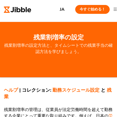
JA
今すぐ始める！
残業割増率の設定
残業割増率の設定方法と、タイムシートでの残業手当の確
認方法を学びましょう。
ヘルプ
|
コレクション:
勤務スケジュール設定
と
残
業
残業割増率の管理は、従業員が法定労働時間を超えて勤務
する企業にとって重要な取り組みです。例えば、日本の
労