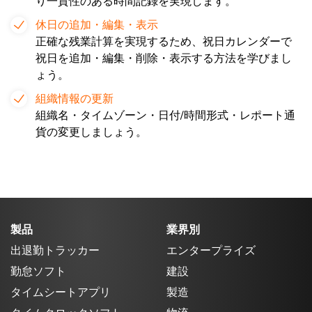
り一貫性のある時間記録を実現します。
休日の追加・編集・表示
正確な残業計算を実現するため、祝日カレンダーで
祝日を追加・編集・削除・表示する方法を学びまし
ょう。
組織情報の更新
組織名・タイムゾーン・日付/時間形式・レポート通
貨の変更しましょう。
製品
業界別
出退勤トラッカー
エンタープライズ
勤怠ソフト
建設
タイムシートアプリ
製造