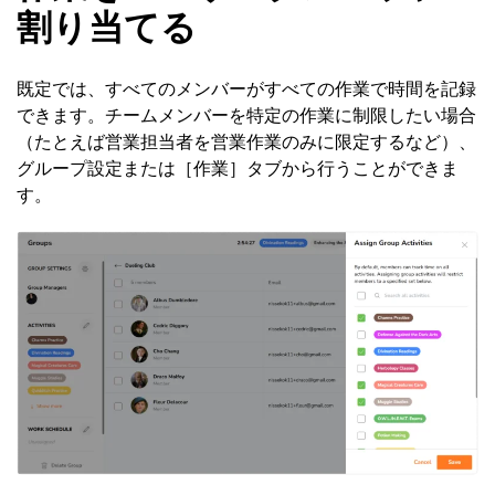
割り当てる
既定では、すべてのメンバーがすべての作業で時間を記録
できます。チームメンバーを特定の作業に制限したい場合
（たとえば営業担当者を営業作業のみに限定するなど）、
グループ設定または［作業］タブから行うことができま
す。