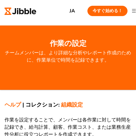
JA
今すぐ始める！
作業の設定
チームメンバーは、より詳細な分析やレポート作成のため
に、作業単位で時間を記録できます。
ヘルプ
|
コレクション:
組織設定
作業を設定することで、メンバーは各作業に対して時間を
記録でき、給与計算、顧客、作業コスト、または業務生産
性分析に役立つレポートを作成できます。