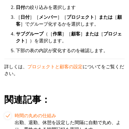
日付
の絞り込みを選択します
［
日付
］［
メンバー
］［
プロジェクト
］
または
［
顧
客
］でグループ化するかを選択します。
サブグループ
（［
作業
］［
顧客
］
または
［
プロジェ
クト
］）を選択します。
下部の表の内訳が変化するのを確認します。
詳しくは、
プロジェクトと顧客の設定
についてをご覧くだ
さい。
関連記事：
時間の丸めの仕組み
出勤、退勤、休憩を設定した間隔に自動で丸め、よ