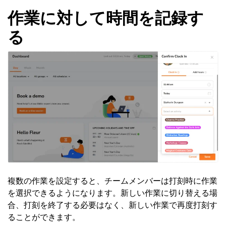
作業に対して時間を記録す
る
複数の作業を設定すると、チームメンバーは打刻時に作業
を選択できるようになります。新しい作業に切り替える場
合、打刻を終了する必要はなく、新しい作業で再度打刻す
ることができます。