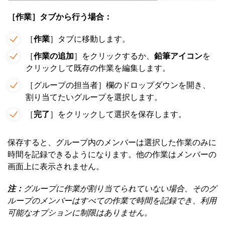
［作業］タブから行う場合：
［
作業
］タブに移動します。
［
作業の追加
］をクリックするか、
鉛筆アイコン
を
クリックして既存の作業を編集します。
［グループの担当者］欄のドロップダウンを開き、
割り当てたいグループを選択します。
［
完了
］をクリックして選択を保存します。
保存すると、グループ内のメンバーは選択した作業のみに
時間を記録できるようになります。他の作業はメンバーの
画面上に表示されません。
注：
グループに作業が割り当てられていない場合、そのグ
ループのメンバーはすべての作業で時間を記録でき、利用
可能なオプションに制限はありません。