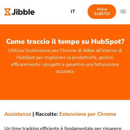
Inizia
IT
SUBITO!
Come traccio il tempo su HubSpot?
Utilizza l'estensione per Chrome di Jibble all'interno di
HubSpot per migliorare la produttività, gestire
efficacemente i progetti e garantire una fatturazione
accurata.
Assistenza
|
Raccolte:
Estensione per Chrome
Un time tracking efficiente è fondamentale per rimanere