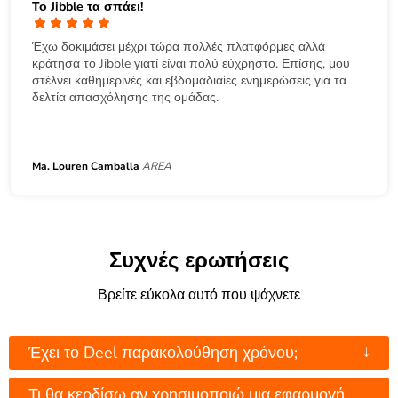
Το Jibble τα σπάει!
Έχω δοκιμάσει μέχρι τώρα πολλές πλατφόρμες αλλά
κράτησα το Jibble γιατί είναι πολύ εύχρηστο. Επίσης, μου
στέλνει καθημερινές και εβδομαδιαίες ενημερώσεις για τα
δελτία απασχόλησης της ομάδας.
Ma. Louren Camballa
AREA
Συχνές ερωτήσεις
Βρείτε εύκολα αυτό που ψάχνετε
↓
Έχει το Deel παρακολούθηση χρόνου;
Τι θα κερδίσω αν χρησιμοποιώ μια εφαρμογή