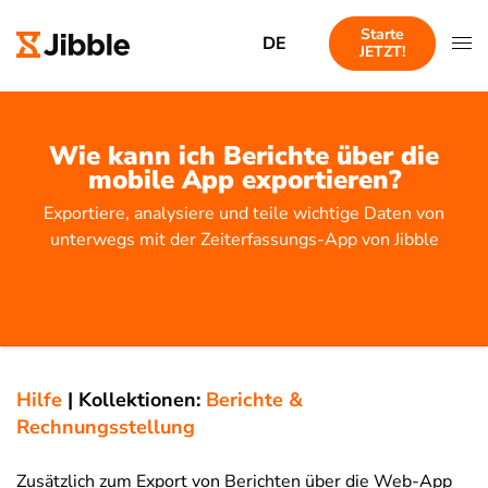
Starte
DE
JETZT!
Wie kann ich Berichte über die
mobile App exportieren?
Exportiere, analysiere und teile wichtige Daten von
unterwegs mit der Zeiterfassungs-App von Jibble
Hilfe
|
Kollektionen:
Berichte &
Rechnungsstellung
Zusätzlich zum Export von Berichten über die Web-App