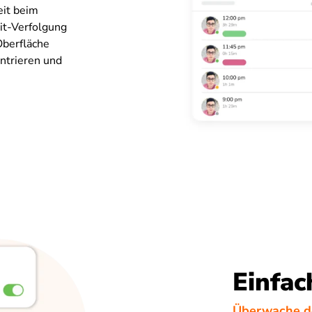
eit beim
it-Verfolgung
Oberfläche
entrieren und
Einfac
Überwache de