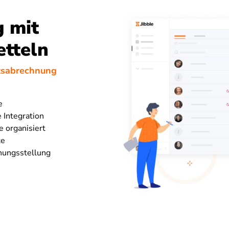
 mit
tteln
ltsabrechnung
e
 Integration
e organisiert
te
nungsstellung