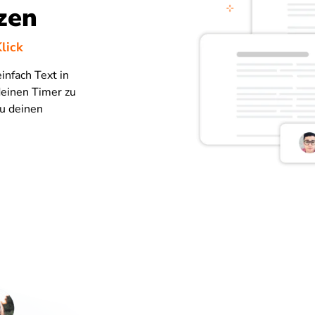
zen
lick
infach Text in
deinen Timer zu
zu deinen