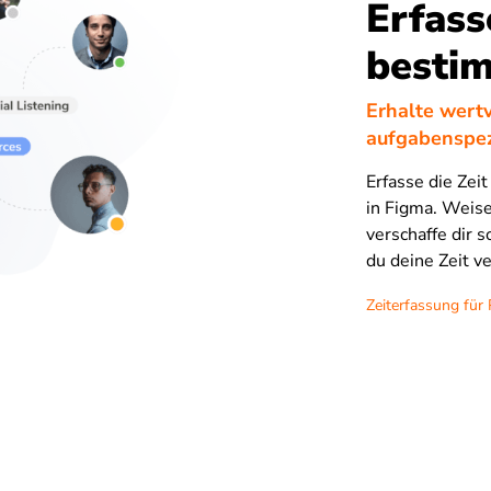
Erfass
besti
Erhalte wertv
aufgabenspez
Erfasse die Zei
in Figma. Weis
verschaffe dir s
du deine Zeit v
Zeiterfassung für 