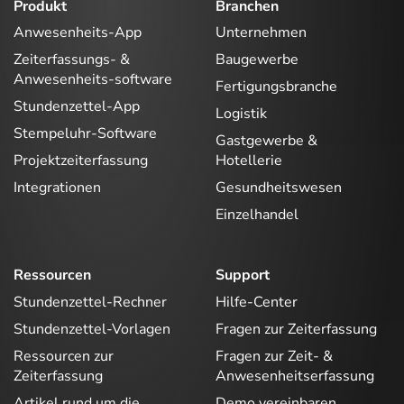
Produkt
Branchen
Anwesenheits-App
Unternehmen
Zeiterfassungs- &
Baugewerbe
Anwesenheits-software
Fertigungsbranche
Stundenzettel-App
Logistik
Stempeluhr-Software
Gastgewerbe &
Projektzeiterfassung
Hotellerie
Integrationen
Gesundheitswesen
Einzelhandel
Ressourcen
Support
Stundenzettel-Rechner
Hilfe-Center
Stundenzettel-Vorlagen
Fragen zur Zeiterfassung
Ressourcen zur
Fragen zur Zeit- &
Zeiterfassung
Anwesenheitserfassung
Artikel rund um die
Demo vereinbaren