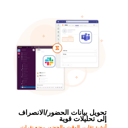
تحويل بيانات الحضور/الانصراف
إلى تحليلات قوية
أنشئ تقارير الوقت والحضور ببضع نقرات