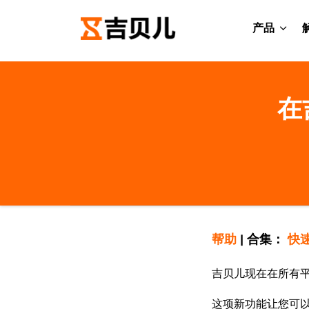
产品
在
帮助
|
合集：
快
吉贝儿现在在所有
这项新功能让您可