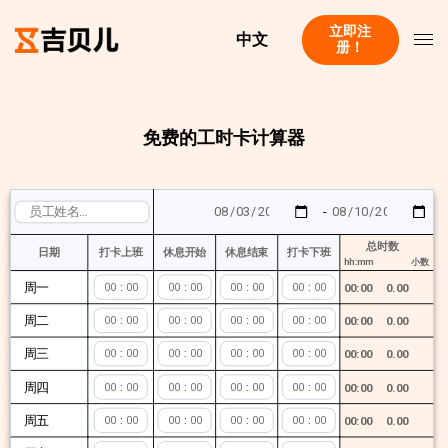
立即注
中文
册！
免费的工时卡计算器
-
总时数
日期
打卡上班
休息开始
休息结束
打卡下班
hh:mm
小数
周一
:
:
:
:
00:00
0.00
周二
:
:
:
:
00:00
0.00
周三
:
:
:
:
00:00
0.00
周四
:
:
:
:
00:00
0.00
周五
:
:
:
:
00:00
0.00