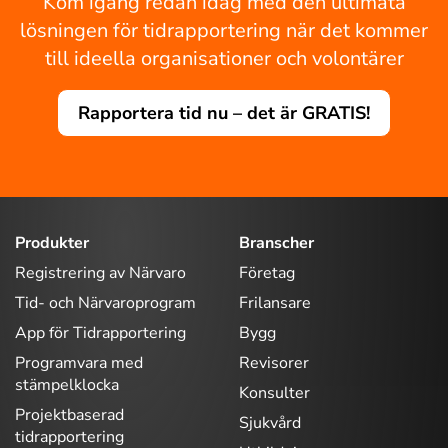
Kom igång redan idag med den ultimata
lösningen för tidrapportering när det kommer
till ideella organisationer och volontärer
Rapportera tid nu – det är GRATIS!
Produkter
Branscher
Registrering av Närvaro
Företag
Tid- och Närvaroprogram
Frilansare
App för Tidrapportering
Bygg
Programvara med
Revisorer
stämpelklocka
Konsulter
Projektbaserad
Sjukvård
tidrapportering