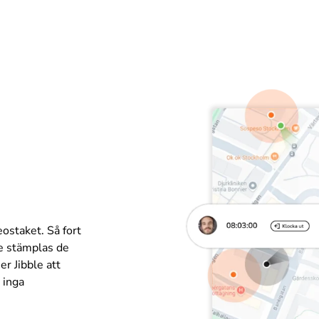
h
ostaket. Så fort
de stämplas de
r Jibble att
 inga