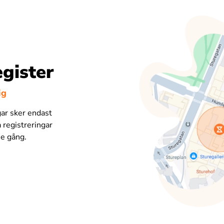
gister
ig
gar sker endast
a registreringar
je gång.