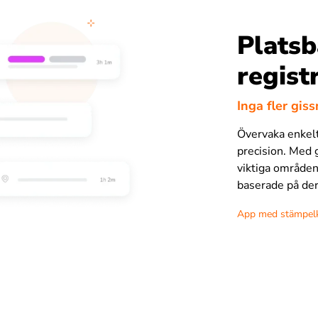
Platsb
regist
Inga fler gis
Övervaka enkelt
precision. Med 
viktiga områden,
baserade på der
App med stämpel