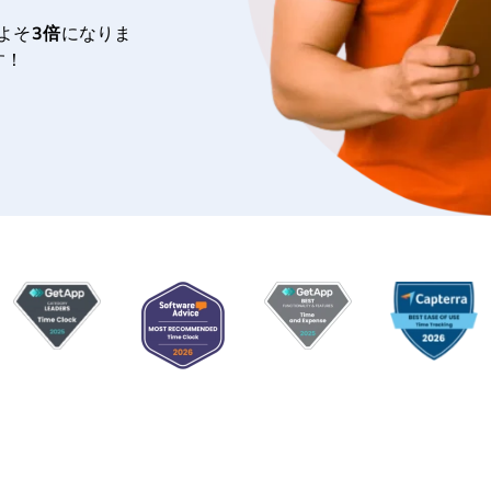
よそ
3倍
になりま
す！