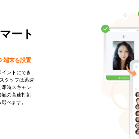
マート
ク端末を設置
ポイントにでき
流スタッフは迅速
で即時スキャン
接触の高速打刻
ら選べます。