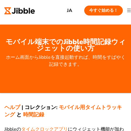
JA
今すぐ始める！
モバイル端末でのJibble時間記録ウィ
ジェットの使い方
ホーム画面からJibbleを直接起動すれば、時間をすばやく
記録できます。
ヘルプ
|
コレクション:
モバイル用タイムトラッキ
ング
と
時間記録
Jibbleの
タイムクロックアプリ
にウィジェット機能が加わ