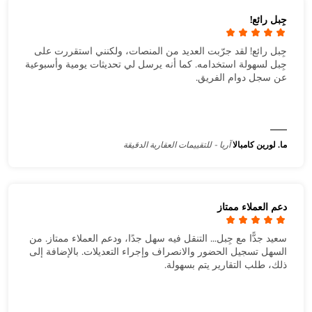
جِبل رائع!
جِبل رائع! لقد جرّبت العديد من المنصات، ولكنني استقررت على
جِبل لسهولة استخدامه. كما أنه يرسل لي تحديثات يومية وأسبوعية
عن سجل دوام الفريق.
ما. لورين كامبالا
آريا - للتقييمات العقارية الدقيقة
دعم العملاء ممتاز
سعيد جدًّا مع جِبل... التنقل فيه سهل جدًا، ودعم العملاء ممتاز. من
السهل تسجيل الحضور والانصراف وإجراء التعديلات. بالإضافة إلى
ذلك، طلب التقارير يتم بسهولة.