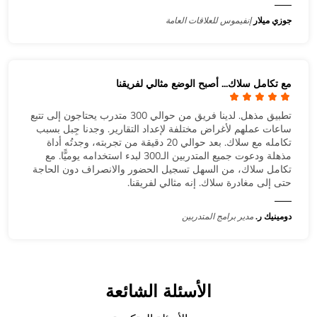
جوزي ميلار
إنفيموس للعلاقات العامة
مع تكامل سلاك... أصبح الوضع مثالي لفريقنا
تطبيق مذهل. لدينا فريق من حوالي 300 متدرب يحتاجون إلى تتبع
ساعات عملهم لأغراض مختلفة لإعداد التقارير. وجدنا جِبل بسبب
تكامله مع سلاك. بعد حوالي 20 دقيقة من تجربته، وجدتُه أداة
مذهلة ودعوت جميع المتدربين الـ300 لبدء استخدامه يوميًّا. مع
تكامل سلاك، من السهل تسجيل الحضور والانصراف دون الحاجة
حتى إلى مغادرة سلاك. إنه مثالي لفريقنا.
دومينيك ر.
مدير برامج المتدربين
الأسئلة الشائعة