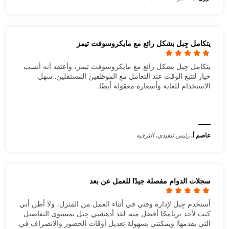
يتكامل جِبل بشكل رائع مع مايكروسوفت تيمز
يتكامل جِبل بشكل رائع مع مايكروسوفت تيمز، وأعتقد أنه أنسب
خيار لتتبع الوقت عند التعامل مع الموظفين المستقلين. سهل
الاستخدام للغاية وأسعاره معقولة أيضًا.
عاصم أ.
رئيس تنفيذي، الترفيه
سجلات الدوام مفصلة جيدًا للعمل عن بعد
أستخدم جِبل لإدارة وقتي في أثناء العمل من المنزل، ولا أظن أني
كنت لأجد برنامجًا أفضل منه. لقد أدهشني جِبل بمستوى التفاصيل
التي يقدمها! ويمكنني بسهولة تعديل أوقات الحضور والانصراف في