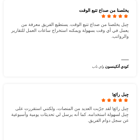
يخلصنا من صداع تتبع الوقت
جِبل يخلصنا من صداع تتبع الوقت. يستطيع الفريق معرفة من
يعمل في أي وقت بسهولة ويمكنه استخراج ساعات العمل للتقارير
والرواتب.
كودي أتكينسون
واي ناب
جِبل رائع!
جِبل رائع! لقد جرّبت العديد من المنصات، ولكنني استقررت على
جِبل لسهولة استخدامه. كما أنه يرسل لي تحديثات يومية وأسبوعية
عن سجل دوام الفريق.