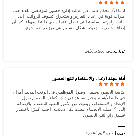
لدينا الآن تحكم كامل في عملية إدارة حضور الموظفين. يقدم جِبل
ميزات قوية في إعداد التقارير واستخراج كشوف الرواتب، إلى
جانب واجهته السلسة التي تجعل اعتماده في غاية السهولة. كما أن
إضافة خاصيات جديدة بشكل مستمر هي ميزة رائعة أخرى.
غريغ ب.
تدفق الإنتاج، الأثاث
أداة سهلة الإعداد والاستخدام لتتبع الحضور
متابعة الحضور وضمان وصول الموظفين في الوقت المحدد أمران
في غاية الأهمية. وجِبل يساعد في ذلك بكفاءة. التطبيق سهل
الإعداد والاستخدام، ويغنيك عن الأمور التقنية المعقدة، بالإضافة
إلى أنّ عملية الانضمام مضت بكل سلاسة. أحببته كثيرًا! باختصار،
تطبيق رائع لتتبع الحضور.
مورن إ.
مدير، البيع بالتجزئة