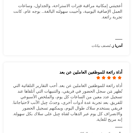
أعجبتني إمكانية مراقبة فترات الاستراحة، والجداول، وساعات
العمل الإضافية اليومية، وأحببت سهولته البالغة... بوجه عام، كانت
تجربة رائعة.
أندريا ز.
مُصنف بيانات
أداة رائعة للموظفين العاملين عن بعد
أداة رائعة للموظفين العاملين عن بعد. أحب التقارير التلقائية التي
تُظهر مَن سجل الحضور في فريقي، والتنبيهات التي أتلقاها عند
تسجيل عدد معين من الساعات كل يوم، والملخص الأسبوعي
للفريق. بعد تجربة عدة أدوات أخرى، وجدتُ جِبل الأنب لاحتياجاتنا.
فريقي يستخدم سلاك طوال اليوم، ويمكنهم تسجيل الحضور
والانصراف كل يوم عبر الذهاب لقناة جِبل على سلاك بكل سهولة.
إنه مريح للغاية.