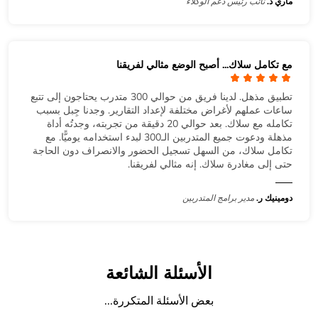
ماري د.
نائب رئيس دعم الوكلاء
مع تكامل سلاك... أصبح الوضع مثالي لفريقنا
تطبيق مذهل. لدينا فريق من حوالي 300 متدرب يحتاجون إلى تتبع
ساعات عملهم لأغراض مختلفة لإعداد التقارير. وجدنا جِبل بسبب
تكامله مع سلاك. بعد حوالي 20 دقيقة من تجربته، وجدتُه أداة
مذهلة ودعوت جميع المتدربين الـ300 لبدء استخدامه يوميًّا. مع
تكامل سلاك، من السهل تسجيل الحضور والانصراف دون الحاجة
حتى إلى مغادرة سلاك. إنه مثالي لفريقنا.
دومينيك ر.
مدير برامج المتدربين
الأسئلة الشائعة
بعض الأسئلة المتكررة...