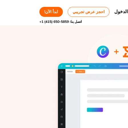
الدخول
احجز عرض تجريبي
ابدأ الآن!
اتصل بنا:
+1 (415) 650-5859