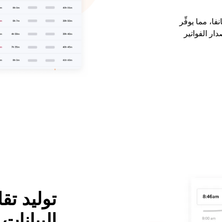
فا، مما يوفِّر
ر الفواتير
توليد تق
البيانات