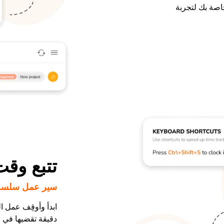
اصة بك لتجربة
تتبع وق
سير عمل سلسة 
ابدأ وأوقِف عمل ا
دقيقة تقضيها في م