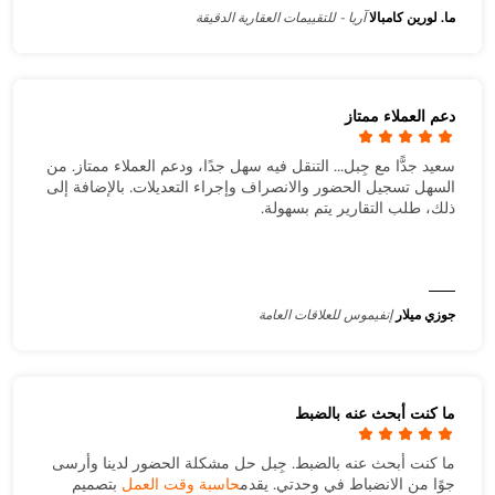
ما. لورين كامبالا
آريا - للتقييمات العقارية الدقيقة
دعم العملاء ممتاز
سعيد جدًّا مع جِبل... التنقل فيه سهل جدًا، ودعم العملاء ممتاز. من
السهل تسجيل الحضور والانصراف وإجراء التعديلات. بالإضافة إلى
ذلك، طلب التقارير يتم بسهولة.
جوزي ميلار
إنفيموس للعلاقات العامة
ما كنت أبحث عنه بالضبط
ما كنت أبحث عنه بالضبط. جِبل حل مشكلة الحضور لدينا وأرسى
جوًا من الانضباط في وحدتي. يقدم
حاسبة وقت العمل
بتصميم