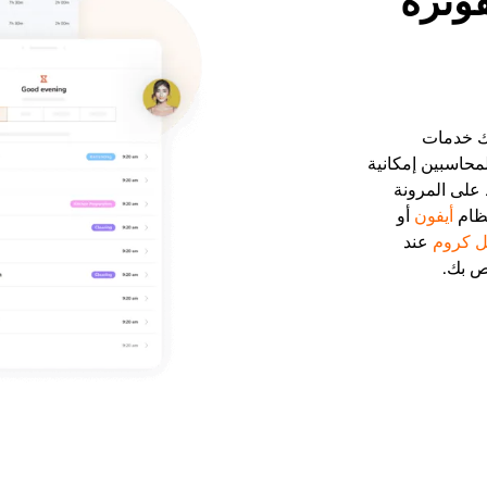
فوترة
تك خدمات
لمحاسبين إمكانية
 على المرونة
نظام
أيفون
أو
 كروم
عند
ص بك.