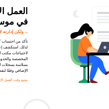
العمل ا
في موسم
... ولكن إدارته 
تأكد من احتساب كل
لذلك. استكشف إعد
لاحتياجات مكتب ا
المخصصة والحدود ا
بسلاسة بسجلات ال
الإضافي وفقًا لتفض
متتبع وقت العمل ال