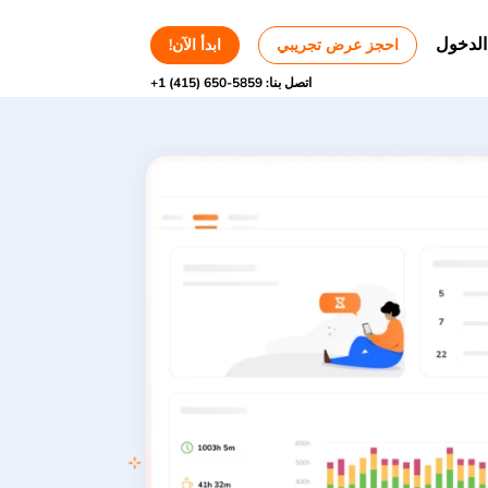
الدخول
احجز عرض تجريبي
ابدأ الآن!
اتصل بنا:
+1 (415) 650-5859