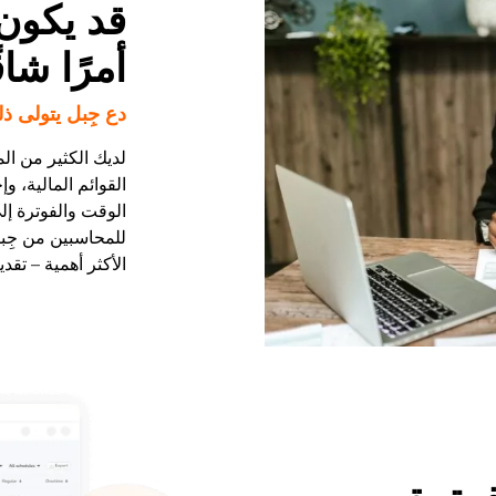
قد يكون 
أمرًا شاقً
دع جِبل يتولى ذل
لديك الكثير من الم
القوائم المالية، وإ
الوقت والفوترة إلى
للمحاسبين من جِب
الأكثر أهمية – تقد