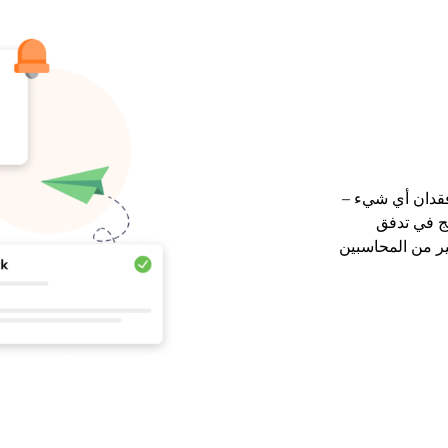
فقدان أي شيء –
مج في تدفق
ر من المحاسبين