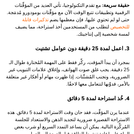
حقيقة سريعة:
مع تقدم التكنولوجيا، تأتي العديد من المؤقِّتات
الرقمية وتطبيقات تتبع الوقت الآن مع مؤقِّتات بومودورو مُدمَجة.
حتى لو لم تحتوي عليها، فإن معظمها يضم
تذكيرات قابلة
للتخصيص
لتطلب من المستخدمين أخذ استراحة، مما يضيف
لمسة شخصية إلى إنتاجيتك.
3. اعمل لمدة 25 دقيقة دون عوامل تشتيت
بمجرد أن يبدأ المؤقت، ركِّز فقط على المهمة المُختارة طوال الـ
25 دقيقة. يجب غلق صوت الهواتف، وإغلاق علامات التبويب غير
الضرورية، وتجنب المُشتِّتات. إذا ظهرت مهام أو أفكار غير متعلقة
بالأمر، فدوِّنها لتتعامل معها لاحقًا.
4. خُذ استراحة لمدة 5 دقائق
عندما يرن المؤقِّت، فقد حان وقت الاستراحة لمدة 5 دقائق. هذه
الاستراحة القصيرة ضرورية لتجديد الذهن والاستعداد للجلسة
المُركَّزة التالية. يمكن أن يساعد التمدد السريع أو شرب بعض
الماء على إعادة تنشيط الطاقة قبل العودة إلى العمل.