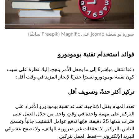
صورة بواسطة jcomp على Magnific (Freepik سابقًا)
فوائد استخدام تقنية بومودورو
دعنا ننتقل مباشرةً إلى ما يجعل الأمر ينجح. إليك نظرة على سبب
كون تقنية بومودورو تغييرًا جذريًا لإنجاز المزيد في وقت أقل:
تركيز أكثر حدةً، وتسويف أقل
تعدد المهام يقتل الإنتاجية. تساعد تقنية بومودورو الأفراد على
التركيز على مهمة واحدة في وقتٍ واحد. من خلال العمل على
فترات مدتها 25 دقيقة، فإنها تدفع عوامل التشتيت جانباً وتسمح
للناس بالتركيز. لا تحققات غير ضرورية للهاتف، ولا تصفح عشوائي
للبريد الإلكتروني—فقط العمل بتركيز.