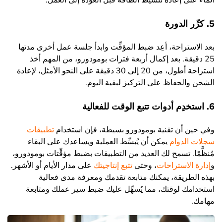
5. كرِّر الدورة
بعد الاستراحة، أعِد ضبط المؤقِّت وابدأ جلسة عمل أخرى مدتها
25 دقيقة. بعد إكمال أربعة فترات بومودورو، من المهم أخذ
استراحة أطول، من 20 إلى 30 دقيقة على النحو الأمثل، لإعادة
الشحن والحفاظ على التركيز لبقية اليوم.
6. استخدِم أدوات تتبع الوقت للفعالية
وفي حين أن تقنية بومودورو بسيطة، فإن استخدام
تطبيقات
سجلات الدوام
يمكن أن يُبسِّط العملية ويساعدك على البقاء
مُنظَّمًا. تسمح لك العديد من التطبيقات بضبط مؤقِّتات بومودورو،
و
إدارة الاستراحات
، وحتى
تتبع إنتاجيتك
على مدار الأيام أو الأشهر.
بهذه الطريقة، يمكنك متابعة تقدمك ومعرفة مدى فعالية
استخدامك لوقتك، مما يُسهِّل عليك ضبط سير عملك ومتابعة
مهامك.