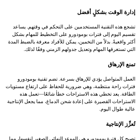
إدارة الوقت بشكلٍ أفضل
تشجع هذه التقنية المستخدمين على التحكم في وقتهم. يساعد
تقسيم اليوم إلى فترات بومودورو على التخطيط للمهام بشكل
أكثر واقعيةً. بدلاً من التخمين، يمكن للأفراد معرفة بالضبط المدة
التي تستغرقها المهام وتعديل جدولهم الزمني وفقًا لذلك.
تمنع الإرهاق
العمل المتواصل يؤدي للإرهاق بسرعة. تضم تقنية بومودورو
فترات راحة منتظمة، وهي ضرورية للحفاظ على ارتفاع مستويات
الطاقة. يعد تخطي هذه الاستراحات خطأ شائعًا—تعمل هذه
الاستراحات القصيرة على إعادة شحن الدماغ، مما يجعل الإنتاجية
عالية طوال اليوم.
تُعزِّز الإنتاجية
تصبح كل فترة بومودورو هي الموعد النهائي الصغير لنفسها، مما