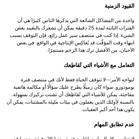
القيود الزمنية
واحدة من المشاكل الشائعة التي يذكرها الناس كثيرًا هي أن
الفترات الثابتة لمدة 25 دقيقة يمكن أن تشعرك بالتقييد بعض
الشيء. إذا كنت في منتصف سير عمل رائع، فإن التوقف بسبب
انتهاء وقت المؤقِّت قد يُعاكِس الإنتاجية في الواقع. في بعض
الأحيان، من الأفضل ترك هذا الزخم مستمرًا.
التعامل مع الأشياء التي تُقاطِعك
لنواجه الأمر—لا تتوقف الحياة فقط لأنك في منتصف فترة
بومودورو. سواء كان زميلًا يطرح عليك سؤالًا أو مكالمة هاتفية
مفاجئة، يمكن للأشياء التي تُقاطِعك أن تشتت تركيزك بسهولة.
بالنسبة لأولئك الذين يعملون في بيئات مليئة بالمشتتات، يمكن أن
يكون هذا أحد أكبر العقبات.
عدم تطابق المهام
لا تتناسب كل المهام تمامًا مع فترة مدتها 25 دقيقة. بعضها قصير