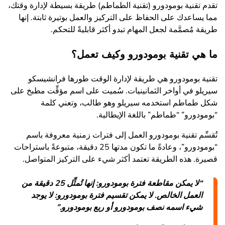
تقدم تقنية بومودورو (تقنية الطماطم) طريقة بسيطة لإدارة وقتك،
مما يساعدك على الحفاظ على التركيز والعمل بوتيرة ثابتة. إنها
طريقة مُصمَّمة لجعل المهام تبدو أكثر قابليةً للتحكم.
ما هي تقنية بومودورو وكيف تعمل؟
تقنية بومودورو هي طريقة لإدارة الوقت طورها فرانشيسكو
سيريلو في أواخر الثمانينيات. سُميت على اسم مؤقِّت مطبخ على
شكل طماطم استخدمه سيريلو وهو طالب، وتعني كلمة
“بومودورو” “طماطم” باللغة الإيطالية.
تُقسِّم تقنية بومودورو العمل إلى فترات زمنية معروفة باسم
“بومودورو”، وعادةً ما تكون مدتها 25 دقيقة، متبوعةً باستراحات
قصيرة. هذه الطريقة تعتمد أكثر شيء على التركيز المتواصل.
“لا يمكن مقاطعة فترة بومودورو: إنها تُمثِّل 25 دقيقة من
العمل الخالص. لا يمكن تقسيم فترة بومودورو: لا يوجد
شيء اسمه نصف بومودورو أو ربع بومودورو.”