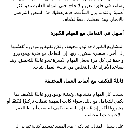
يساعد في خلق شعور بالإلحاح. حتى المهام العادية تبدو أكثر
أهميةً. وعندما يرن المؤِّقت، فإنه يعطيك هذا الشعور المُرضي
بالإنجاز، وهذا يعطيك دفعةً للأمام.
أسهل في التعامل مع المهام الكبيرة
المشاريع الكبيرة قد تبدو مخيفة، ولكن تقنية بومودورو تُقسِّمها
إلى أجزاء صغيرة يمكن إدارتها. إن التعامل مع فترة بومودورو
واحدة في كل مرة يجعل المهام الكبيرة تبدو قابلةً للتحقيق، وهذا
يساعد الأفراد على التخلص من عبء العمل بثبات.
قابلةً للتكيف مع أنماط العمل المختلفة
ليست كل المهام متشابهة، وتقنية بومودورو قابلةً للتكيف بما
يكفي للتعامل مع ذلك. سواء كانت المهمة تتطلب تركيزًا مُكثفًا أو
مشروعًا أكثر إبداعًا، فإن التقنية تتكيف لتناسب أنماط العمل
والاحتياجات المختلفة.
على سبيل المثال، قد يكون من المفيد تقسيم كتابة تقرير إلى