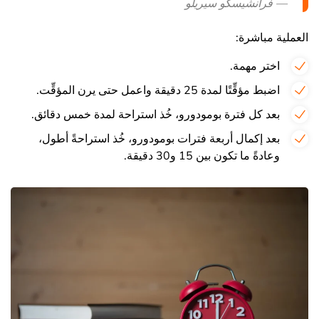
— فرانشيسكو سيريلو
العملية مباشرة:
اختر مهمة.
اضبط مؤقِّتًا لمدة 25 دقيقة واعمل حتى يرن المؤقِّت.
بعد كل فترة بومودورو، خُذ استراحة لمدة خمس دقائق.
بعد إكمال أربعة فترات بومودورو، خُذ استراحةً أطول،
وعادةً ما تكون بين 15 و30 دقيقة.