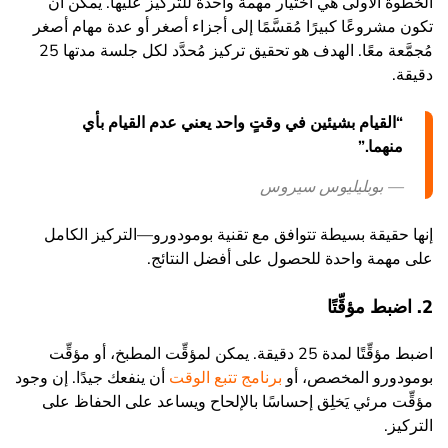
الخطوة الأولى هي اختيار مهمة واحدة للتركيز عليها. يمكن أن
تكون مشروعًا كبيرًا مُقسَّمًا إلى أجزاء أصغر أو عدة مهام أصغر
مُجمَّعة معًا. الهدف هو تحقيق تركيز مُحدَّد لكل جلسة مدتها 25
دقيقة.
“القيام بشيئين في وقتٍ واحد يعني عدم القيام بأي
منهما.”
— بوبليليوس سيروس
إنها حقيقة بسيطة تتوافق مع تقنية بومودورو—التركيز الكامل
على مهمة واحدة للحصول على أفضل النتائج.
2. اضبط مؤقِّتًا
اضبط مؤقِّتًا لمدة 25 دقيقة. يمكن لمؤقِّت المطبخ، أو مؤقِّت
بومودورو المخصص، أو
برنامج تتبع الوقت
أن ينفعك جيدًا. إن وجود
مؤقِّت مرئي يَخلِق إحساسًا بالإلحاح ويساعد على الحفاظ على
التركيز.