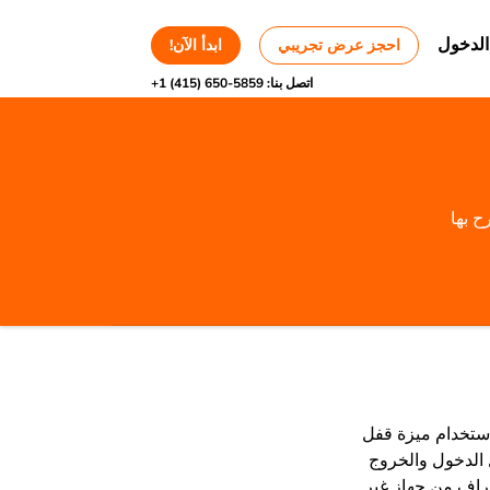
الدخول
احجز عرض تجريبي
ابدأ الآن!
اتصل بنا:
+1 (415) 650-5859
 بها
ستخدام ميزة قفل
ل الدخول والخروج
صراف من جهاز غير