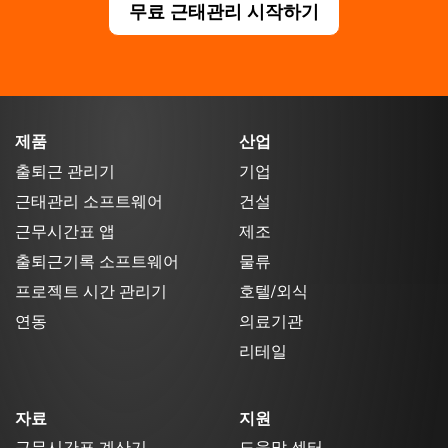
무료 근태관리 시작하기
제품
산업
출퇴근 관리기
기업
근태관리 소프트웨어
건설
근무시간표 앱
제조
출퇴근기록 소프트웨어
물류
프로젝트 시간 관리기
호텔/외식
연동
의료기관
리테일
자료
지원