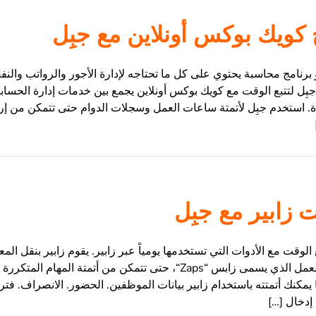
 كويك بوكس أونلاين مع جبِل
برنامج محاسبة يحتوي على كل ما تحتاجه لإدارة الأجور والرواتب والنف
جبِل لتتبع الوقت مع كويك بوكس أونلاين يجمع بين خدمات إدارة الحسابا
 استخدم جبِل لأتمتة ساعات العمل وسجلات الدوام حتى تتمكن من إ
 زابير مع جبِل
 الوقت مع الأدوات التي تستخدمها يومياً عبر زابير. يقوم زابير بنقل الم
تلقائيًا باستخدام سير العمل الذي يسمى زابس “Zaps“، حتى تتمكن من أتمتة ال
كنك أتمتته باستخدام زابير بيانات الموظفين. الحضور. الانصراف. فتر
إدخال […]