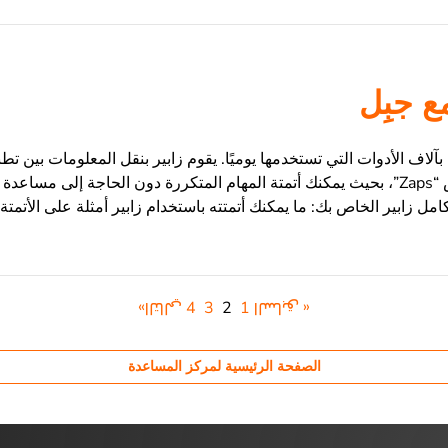
ع جبِل
بآلاف الأدوات التي تستخدمها يوميًا. يقوم زابير بنقل المعلومات بين تطبي
سير عمل يسمى زابس “Zaps”، بحيث يمكنك أتمتة المهام المتكررة دون الحاجة إل
امل زابير الخاص بك: ما يمكنك أتمتته باستخدام زابير أمثلة على الأتمتة
« السابق
1
2
3
4
التالي»
الصفحة الرئيسية لمركز المساعدة