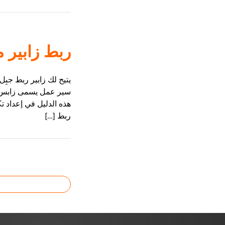
ربط زابير م
يتيح لك زابير ربط جبِل 
هذه الدليل في إعداد تك
ربط […]