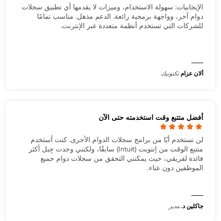
الإيجابيات: سهولة الاستخدام، وميزات لا يقدمها أي تطبيق سجلات
دوام آخر، وواجهة برمجية رائعة. الدعم مذهل. مناسب تمامًا
للشركات التي تستخدم أنظمة متعددة عبر الإنترنت.
ألان عزام
تكتونيك
أفضل متتبع وقت استخدمته حتى الآن
لن نستخدم أيًا من برامج سجلات الدوام الأخرى. كنت أستخدم
متتبع الوقت من إنتويت (Intuit) سابقًا، ولكنني وجدت جِبل أكثر
فائدة لفريقي، حيث يمكنني التحقق من سجلات دوام جميع
الموظفين دون عناء.
جاكلين د.
مدير