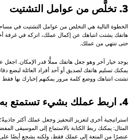
3. تخلَّص من عوامل التشتيت
الخطوة التالية هي التخلص من عوامل التشتيت في مساحة 
هاتفك يشتت انتباهك عن إكمال عملك، اتركه في غرفة أخر
حتى تنتهي من عملك.
يوجد خيار آخر وهو جعل هاتفك مملًّا قدر الإمكان. اجعل 
يمكنك تسليم هاتفك لصديق أو أحد أفراد العائلة لبضع دقا
تشتت انتباهك ووضع كلمة مرور يمكنهم إخبارك بها فقط ع
4. اربط عملك بشيء تستمتع به
استراتيجية أخرى لتعزيز التحفيز وجعل عملك أكثر جاذبية
المثال: يمكنك ربط الكتابة بالاستماع إلى الموسيقى المفض
عنصرًا من المتعة إلى عملك فقط، ولكنه يشجع أيضًا على إط