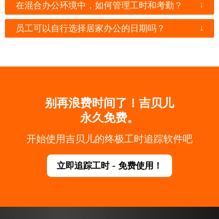
↓
在混合办公环境中，如何管理工时和考勤？
↓
员工可以自行选择居家办公的日期吗？
别再浪费时间了！吉贝儿
永久免费。
开始使用吉贝儿的终极工时追踪软件吧
立即追踪工时 - 免费使用！