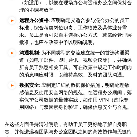
（如适用），以便在现场办公与远程办公之间保持合
理的协调与效率。
远程办公资格
:
应明确定义适合参与混合办公的员工
标准，综合考虑岗位职责、工作绩效及具体业务需
求。员工是否可以自主选择办公方式，或需经管理层
批准，也应在政策中予以明确说明。
沟通机制
:
为不同类型的交流建立统一的首选沟通渠
道（如电子邮件、即时通讯、视频会议等），并确保
所有员工熟悉相关工具。可在政策中规定工作时间内
的消息响应时限，以维持高效、及时的团队沟通。
数据安全
: 应制定详细的数据保护措施，明确处理敏
感信息及使用安全网络的规范。在远程办公期间，落
实保护公司数据的最佳实践，如使用 VPN（虚拟专
用网络）与双因素身份验证，确保信息安全与合规。
在这些方面保持清晰明确，有助于员工更好地了解自身职
责，并促进远程团队与办公室团队之间的高效协作与无缝衔