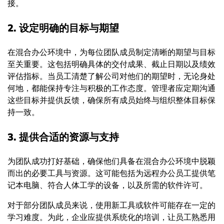
接。
2. 设定明确的目标与期望
在混合办公环境中，为每位团队成员制定清晰的期望与目标
至关重要。这包括明确具体的交付成果、截止日期以及绩效
评估指标。当员工清楚了解公司对他们的期望时，无论身处
何地，都能保持专注与积极的工作态度。管理者应定期沟通
这些目标并提供反馈，确保所有成员始终与组织整体目标保
持一致。
3. 提供合适的资源与支持
为团队成功打好基础，确保他们具备在混合办公环境中脱颖
而出的必要工具与资源。这可能包括为远程办公员工提供笔
记本电脑、符合人体工学的设备，以及所需的软件许可。
对于部分团队成员来说，使用新工具或软件可能存在一定的
学习难度。为此，企业应提供系统化的培训，让员工熟悉用