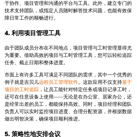
于协作、项目管理和沟通的平台与工具。此外，建立专门的
技术支持团队，或指定人员随时解答技术问题，也能有效保
障日常工作的顺畅进行。
4. 利用项目管理工具
由于团队成员分布在不同地点，项目管理与工时管理显得尤
为重要。借助高效的项目与工时管理工具，您可以轻松追踪
任务、截止日期和整体进度。
市面上有许多工具可满足不同团队的需求，其中一个优秀的
例子就是吉贝儿
远程员工管理软件
。这款应用不仅支持
基于
项目的工时追踪
，让员工能针对特定任务或项目记录工时，
还可在任意设备上使用——无论是在办公室、居家办公，还
是经常出差的员工，都能保持高效。同时，项目经理和团队
负责人可以实时监控项目进度、合理分配资源，并根据数据
做出明智决策，确保项目顺利推进。
5. 策略性地安排会议