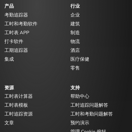
产品
行业
考勤追踪器
企业
工时和考勤软件
建筑
工时表 APP
制造
打卡软件
物流
工期追踪器
酒店
集成
医疗保健
零售
资源
支持
工时表计算器
帮助中心
工时表模板
工时追踪问题解答
工时追踪资源
工时和考勤问题解答
文章
预约演示
管理 Cookie 偏好