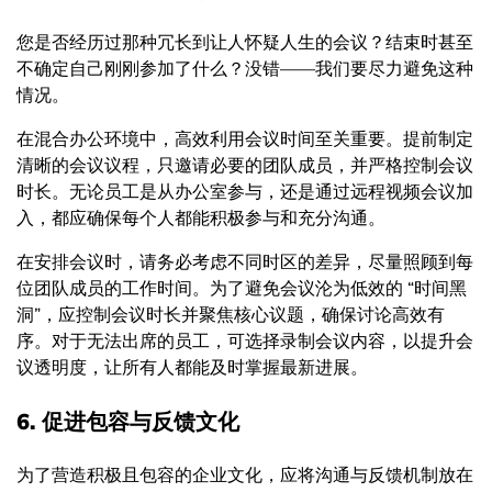
您是否经历过那种冗长到让人怀疑人生的会议？结束时甚至
不确定自己刚刚参加了什么？没错——我们要尽力避免这种
情况。
在混合办公环境中，高效利用会议时间至关重要。提前制定
清晰的会议议程，只邀请必要的团队成员，并严格控制会议
时长。无论员工是从办公室参与，还是通过远程视频会议加
入，都应确保每个人都能积极参与和充分沟通。
在安排会议时，请务必考虑不同时区的差异，尽量照顾到每
位团队成员的工作时间。为了避免会议沦为低效的 “时间黑
洞”，应控制会议时长并聚焦核心议题，确保讨论高效有
序。对于无法出席的员工，可选择录制会议内容，以提升会
议透明度，让所有人都能及时掌握最新进展。
6. 促进包容与反馈文化
为了营造积极且包容的企业文化，应将沟通与反馈机制放在