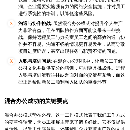
洞。企业需要实施强有力的网络安全措施，并对员工
进行系统性的培训，以降低这些风险。
沟通与协作挑战
: 虽然混合办公模式对提升个人生产
力非常有益，但在团队协作方面可能会带来一些挑
战。保持远程员工与办公室员工之间的高效沟通与协
作并不容易。沟通不畅的情况更容易发生，从而导致
项目进度延误，甚至出现任务与职责不清的问题。
入职与培训问题
: 在混合办公环境中，让新员工了解
公司文化并提供充分的培训，可能更具挑战性。远程
入职与培训流程往往缺乏面对面的交流与互动，而这
些正是帮助新员工顺利融入团队的重要环节。
混合办公成功的关键要点
混合办公模式势在必行。这一工作模式代表了我们工作方式
的变革性转变，为员工和雇主带来了诸多好处。它不仅提供
灵活性、提升工作满意度，还能帮助企业获取更广泛的人才