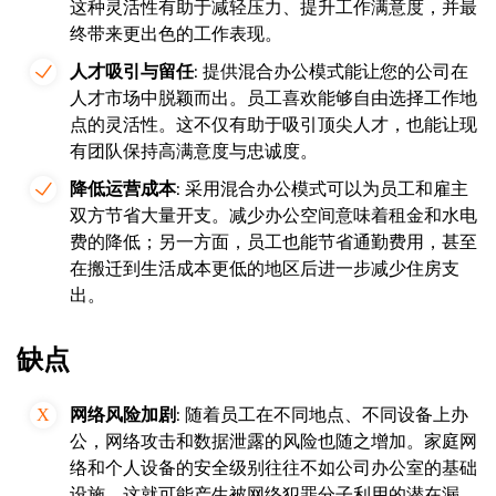
这种灵活性有助于减轻压力、提升工作满意度，并最
终带来更出色的工作表现。
人才吸引与留任
: 提供混合办公模式能让您的公司在
人才市场中脱颖而出。员工喜欢能够自由选择工作地
点的灵活性。这不仅有助于吸引顶尖人才，也能让现
有团队保持高满意度与忠诚度。
降低运营成本
: 采用混合办公模式可以为员工和雇主
双方节省大量开支。减少办公空间意味着租金和水电
费的降低；另一方面，员工也能节省通勤费用，甚至
在搬迁到生活成本更低的地区后进一步减少住房支
出。
缺点
网络风险加剧
: 随着员工在不同地点、不同设备上办
公，网络攻击和数据泄露的风险也随之增加。家庭网
络和个人设备的安全级别往往不如公司办公室的基础
设施，这就可能产生被网络犯罪分子利用的潜在漏