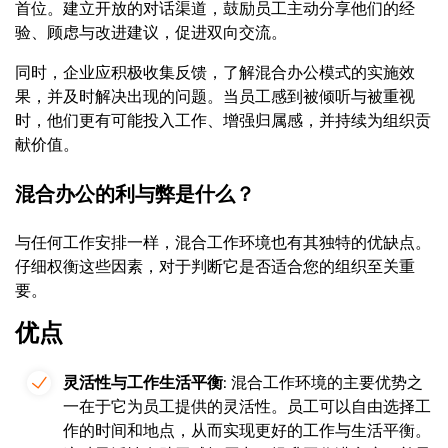
首位。建立开放的对话渠道，鼓励员工主动分享他们的经
验、顾虑与改进建议，促进双向交流。
同时，企业应积极收集反馈，了解混合办公模式的实施效
果，并及时解决出现的问题。当员工感到被倾听与被重视
时，他们更有可能投入工作、增强归属感，并持续为组织贡
献价值。
混合办公的利与弊是什么？
与任何工作安排一样，混合工作环境也有其独特的优缺点。
仔细权衡这些因素，对于判断它是否适合您的组织至关重
要。
优点
灵活性与工作生活平衡
: 混合工作环境的主要优势之
一在于它为员工提供的灵活性。员工可以自由选择工
作的时间和地点，从而实现更好的工作与生活平衡。