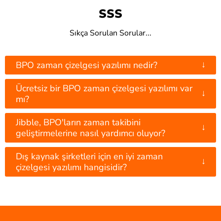
SSS
Sıkça Sorulan Sorular...
↓
BPO zaman çizelgesi yazılımı nedir?
Ücretsiz bir BPO zaman çizelgesi yazılımı var
↓
mı?
Jibble, BPO'ların zaman takibini
↓
geliştirmelerine nasıl yardımcı oluyor?
Dış kaynak şirketleri için en iyi zaman
↓
çizelgesi yazılımı hangisidir?