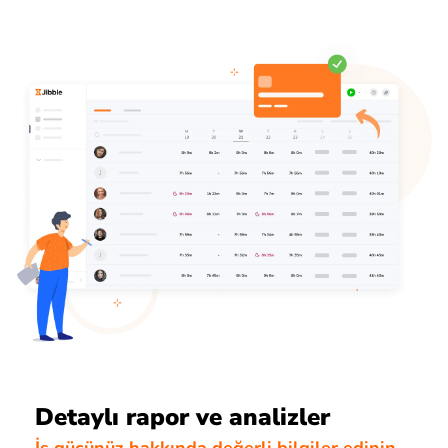
Detaylı rapor ve analizler
İş gücünüz hakkında değerli bilgiler edinin