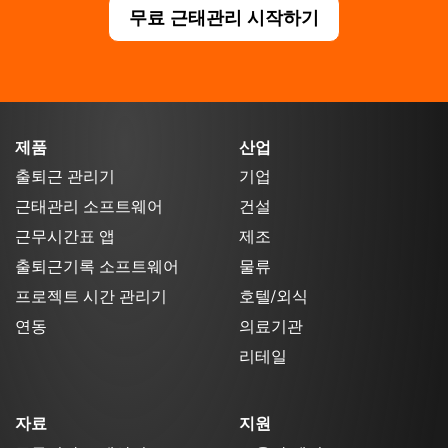
무료 근태관리 시작하기
제품
산업
출퇴근 관리기
기업
근태관리 소프트웨어
건설
근무시간표 앱
제조
출퇴근기록 소프트웨어
물류
프로젝트 시간 관리기
호텔/외식
연동
의료기관
리테일
자료
지원