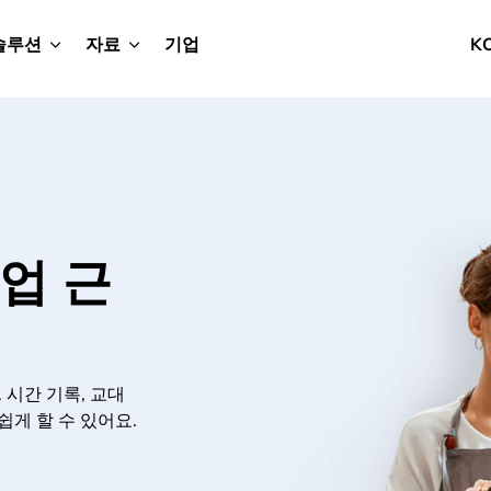
솔루션
자료
기업
K
텔업 근
 시간 기록, 교대
쉽게 할 수 있어요.