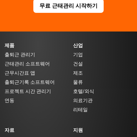
무료 근태관리 시작하기
제품
산업
출퇴근 관리기
기업
근태관리 소프트웨어
건설
근무시간표 앱
제조
출퇴근기록 소프트웨어
물류
프로젝트 시간 관리기
호텔/외식
연동
의료기관
리테일
자료
지원