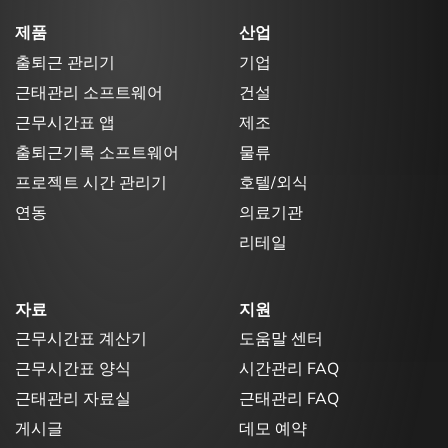
제품
산업
출퇴근 관리기
기업
근태관리 소프트웨어
건설
근무시간표 앱
제조
출퇴근기록 소프트웨어
물류
프로젝트 시간 관리기
호텔/외식
연동
의료기관
리테일
자료
지원
근무시간표 계산기
도움말 센터
근무시간표 양식
시간관리 FAQ
근태관리 자료실
근태관리 FAQ
게시글
데모 예약