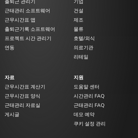
출퇴근 관리기
기업
근태관리 소프트웨어
건설
근무시간표 앱
제조
출퇴근기록 소프트웨어
물류
프로젝트 시간 관리기
호텔/외식
연동
의료기관
리테일
자료
지원
근무시간표 계산기
도움말 센터
근무시간표 양식
시간관리 FAQ
근태관리 자료실
근태관리 FAQ
게시글
데모 예약
쿠키 설정 관리