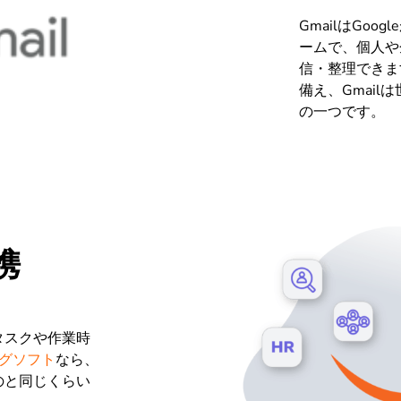
GmailはGo
ームで、個人や
信・整理できま
備え、Gmai
の一つです。
連携
タスクや作業時
グソフト
なら、
のと同じくらい