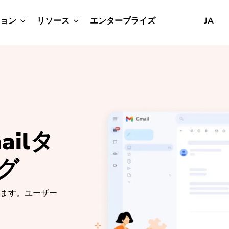
ョン
リソース
エンタープライズ
JA
ailタ
グ
えます。ユーザー