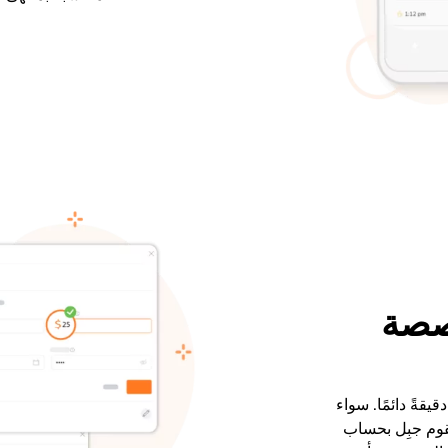
صصة
قةً دائمًا. سواء
وم جبِل بحساب