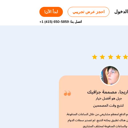
الدخول
احجز عرض تجريبي
ابدأ الآن!
اتصل بنا:
+1 (415) 650-5859