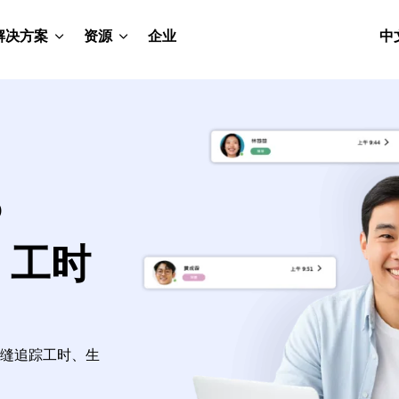
解决方案
资源
企业
中
P
rs 工时
来，无缝追踪工时、生