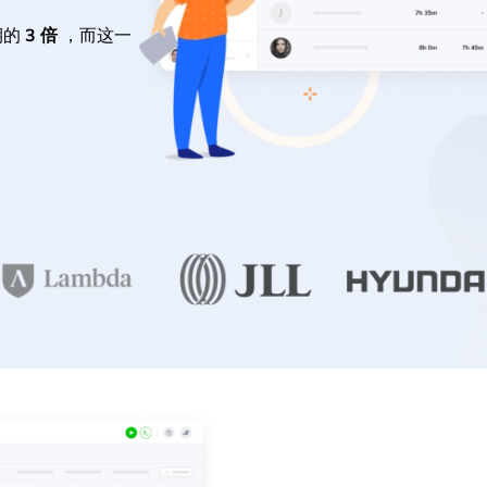
期的
3 倍
，而这一