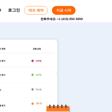
O
로그인
데모 예약
지금 시작
전화주세요:
+1 (415) 650-5859