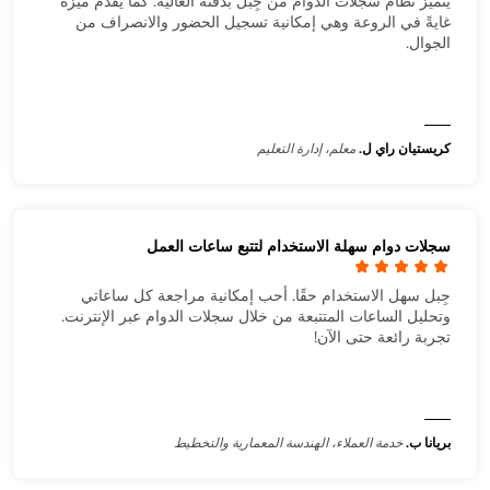
يتميز نظام سجلات الدوام من جِبل بدقته العالية. كما يقدم ميزةً
غايةً في الروعة وهي إمكانية تسجيل الحضور والانصراف من
الجوال.
كريستيان راي ل.
معلم، إدارة التعليم
سجلات دوام سهلة الاستخدام لتتبع ساعات العمل
جِبل سهل الاستخدام حقًا. أحب إمكانية مراجعة كل ساعاتي
وتحليل الساعات المتتبعة من خلال سجلات الدوام عبر الإنترنت.
تجربة رائعة حتى الآن!
بريانا ب.
خدمة العملاء، الهندسة المعمارية والتخطيط