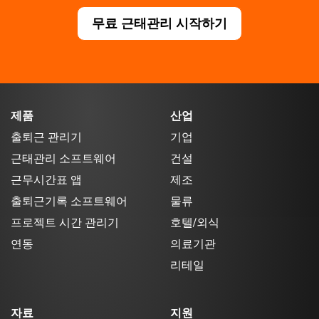
무료 근태관리 시작하기
제품
산업
출퇴근 관리기
기업
근태관리 소프트웨어
건설
근무시간표 앱
제조
출퇴근기록 소프트웨어
물류
프로젝트 시간 관리기
호텔/외식
연동
의료기관
리테일
자료
지원