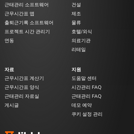
근태관리 소프트웨어
건설
근무시간표 앱
제조
출퇴근기록 소프트웨어
물류
프로젝트 시간 관리기
호텔/외식
연동
의료기관
리테일
자료
지원
근무시간표 계산기
도움말 센터
근무시간표 양식
시간관리 FAQ
근태관리 자료실
근태관리 FAQ
게시글
데모 예약
쿠키 설정 관리