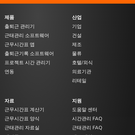
제품
산업
출퇴근 관리기
기업
근태관리 소프트웨어
건설
근무시간표 앱
제조
출퇴근기록 소프트웨어
물류
프로젝트 시간 관리기
호텔/외식
연동
의료기관
리테일
자료
지원
근무시간표 계산기
도움말 센터
근무시간표 양식
시간관리 FAQ
근태관리 자료실
근태관리 FAQ