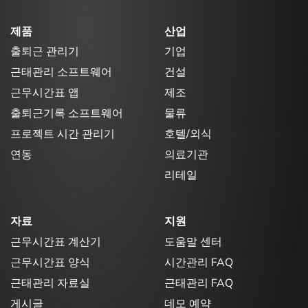
제품
산업
출퇴근 관리기
기업
근태관리 소프트웨어
건설
근무시간표 앱
제조
출퇴근기록 소프트웨어
물류
프로젝트 시간 관리기
호텔/외식
연동
의료기관
리테일
자료
지원
근무시간표 계산기
도움말 센터
근무시간표 양식
시간관리 FAQ
근태관리 자료실
근태관리 FAQ
게시글
데모 예약