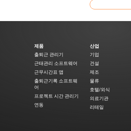
제품
산업
출퇴근 관리기
기업
근태관리 소프트웨어
건설
근무시간표 앱
제조
출퇴근기록 소프트웨
물류
어
호텔/외식
프로젝트 시간 관리기
의료기관
연동
리테일