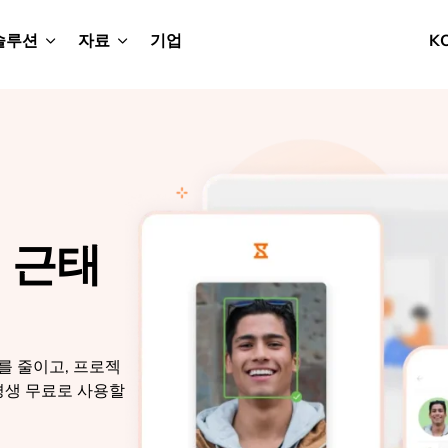
솔루션
자료
기업
K
원 근태
를 줄이고, 프로젝
평생 무료로 사용할