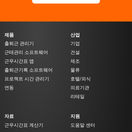
제품
산업
출퇴근 관리기
기업
근태관리 소프트웨어
건설
근무시간표 앱
제조
출퇴근기록 소프트웨어
물류
프로젝트 시간 관리기
호텔/외식
연동
의료기관
리테일
자료
지원
근무시간표 계산기
도움말 센터